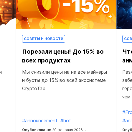
СОВЕТЫ И НОВОСТИ
СОВ
Порезали цены! До 15% во
Чт
всех продуктах
зи
и
Мы снизили цены на на все майнеры
Раз
и бусты до 15% во всей экосистеме
заб
CryptoTab!
гер
чем
#Fr
#announcement
#hot
#an
Опубликовано:
20 февраля 2026 г.
Опуб