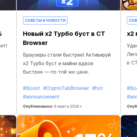
СОВЕТЫ И НОВОСТИ
СОВ
%
Новый x2 Турбо буст в CT
x2 
Browser
ют!
Удв
Лег
Браузеры стали быстрее! Активируй
в C
x2 Турбо буст и майни вдвое
быстрее — по той же цене.
#Boost
#CryptoTabBrowser
#hot
#Bo
#announcement
#an
Опубликовано:
6 марта 2026 г.
Опуб