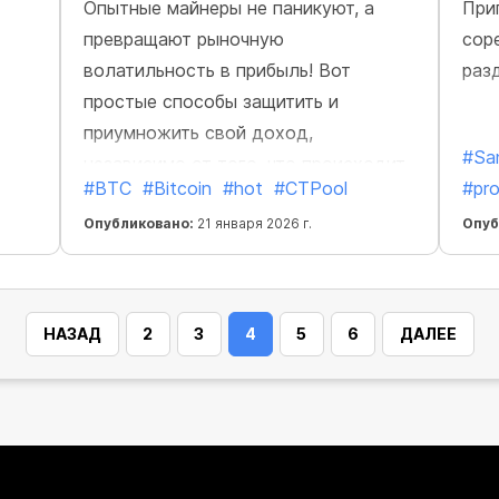
Опытные майнеры не паникуют, а
При
превращают рыночную
сор
волатильность в прибыль! Вот
раз
простые способы защитить и
приумножить свой доход,
#Sa
независимо от того, что происходит
#BTC
#Bitcoin
#hot
#CTPool
#pr
на рынке.
Опубликовано:
21 января 2026 г.
Опуб
НАЗАД
2
3
4
5
6
ДАЛЕЕ