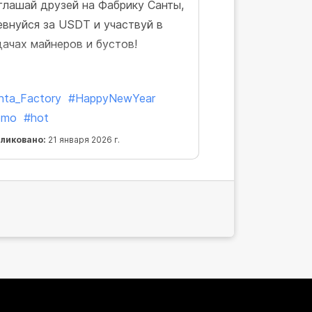
глашай друзей на Фабрику Санты,
евнуйся за USDT и участвуй в
дачах майнеров и бустов!
nta_Factory
#HappyNewYear
omo
#hot
ликовано:
21 января 2026 г.