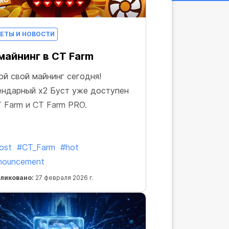
ЕТЫ И НОВОСТИ
майнинг в CT Farm
ой свой майнинг сегодня!
ендарный x2 Буст уже доступен
T Farm и CT Farm PRO.
ost
#CT_Farm
#hot
nouncement
ликовано:
27 февраля 2026 г.