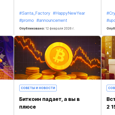
#Santa_Factory
#HappyNewYear
#Cr
#promo
#announcement
#up
Опубликовано:
12 февраля 2026 г.
Опуб
СОВЕТЫ И НОВОСТИ
СОВ
Биткоин падает, а вы в
Вс
плюсе
2 1