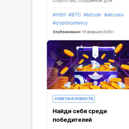
CryptoTab, созданной для
предсказуемого заработка.
#HSH
#BTC
#bitcoin
#altcoins
#cryptocurrency
Опубликовано:
16 февраля 2026 г.
СОВЕТЫ И НОВОСТИ
Найди себя среди
победителей