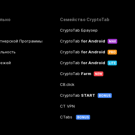
льно
Семейство CryptoTab
CryptoTab Браузер
ртнерской Программы
CryptoTab
for Android
MAX
льность
CryptoTab
for Android
PRO
тежей
CryptoTab
for Android
LITE
CryptoTab
Farm
NEW
CB.click
CryptoTab
START
BONUS
CT VPN
CTabs
BONUS