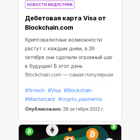
НОВОСТИ ИНДУСТРИИ
Дебетовая карта Visa от
Blockchain.com
Криптовалютные возможности
растут с каждым днем, а 26
октября они сделали огромный шаг
в будущее! В этот день
Blockchain.com — самая популярная
в мире компания, предоставляющая
#fintech
#Visa
#Blockchain
финансовые услуги в области
#Mastercard
#crypto_payments
криптовалюты —
Опубликовано:
28 октября 2022 г.
продемонстрировали миру свою
новую карту Blockchain.com Visa®
Card.