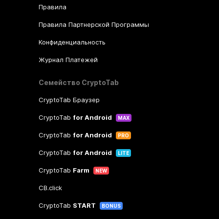
Правила
Правила Партнерской Программы
Конфиденциальность
Журнал Платежей
Семейство CryptoTab
CryptoTab Браузер
CryptoTab
for Android
MAX
CryptoTab
for Android
PRO
CryptoTab
for Android
LITE
CryptoTab
Farm
NEW
CB.click
CryptoTab
START
BONUS