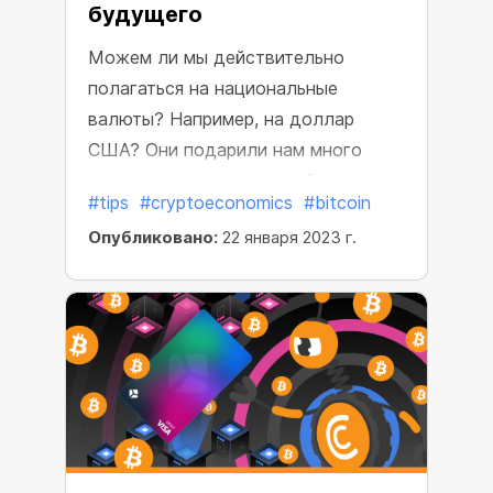
будущего
Можем ли мы действительно
полагаться на национальные
валюты? Например, на доллар
США? Они подарили нам много
седых волос, пока мы наблюдали
#tips
#cryptoeconomics
#bitcoin
за инфляцией, падениями рынков и
Опубликовано:
22 января 2023 г.
глобальными экономическими
тенденциями в течение последних
нескольких лет. Уровень инфляции
доллара США в 2022 году
преодолел исторический максимум
за 40 лет и достиг 7,9%.