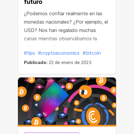
futuro
¿Podemos confiar realmente en las
monedas nacionales? ¿Por ejemplo, el
USD? Nos han regalado muchas
canas mientras observábamos la
inflación, las fluctuaciones del
#tips
#cryptoeconomics
#bitcoin
mercado y las tendencias económicas
Publicado:
22 de enero de 2023
mundiales en los últimos años. La tasa
de inflación del dólar estadounidense
en 2022 superó el máximo histórico de
los últimos 40 años y alcanzó el 7,9 %.