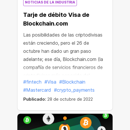
NOTICIAS DE LA INDUSTRIA
Tarje de débito Visa de
Blockchain.com
Las posibilidades de las criptodivisas
están creciendo, pero el 26 de
octubre han dado un gran paso
adelante; ese día, Blockchain.com (la
compañía de servicios financieros de
criptodivisas más conocida del
#fintech
#Visa
#Blockchain
mundo) le reveló al mundo su nueva
#Mastercard
#crypto_payments
Blockchain.com Visa® Card.
Publicado:
28 de octubre de 2022