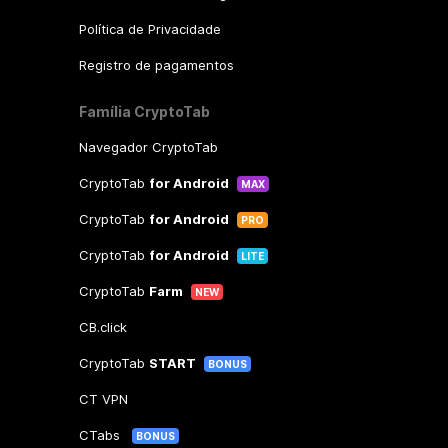
Política de Privacidade
Registro de pagamentos
Família CryptoTab
Navegador CryptoTab
CryptoTab
for Android
MAX
CryptoTab
for Android
PRO
CryptoTab
for Android
LITE
CryptoTab
Farm
NEW
CB.click
CryptoTab
START
BONUS
CT VPN
CTabs
BONUS