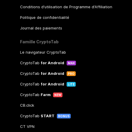
Conditions d'utilisation de Programme d'Affiliation
Politique de confidentialité
Journal des paiements
Famille CryptoTab
Le navigateur CryptoTab
CryptoTab
for Android
MAX
CryptoTab
for Android
PRO
CryptoTab
for Android
LITE
CryptoTab
Farm
NEW
CB.click
CryptoTab
START
BONUS
CT VPN