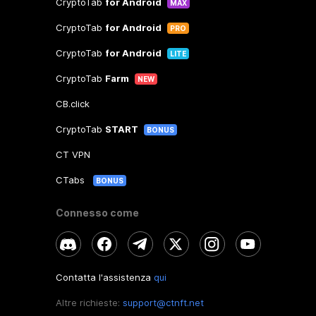
CryptoTab
for Android
MAX
CryptoTab
for Android
PRO
CryptoTab
for Android
LITE
CryptoTab
Farm
NEW
CB.click
CryptoTab
START
BONUS
CT VPN
CTabs
BONUS
Connesso come
Contatta l'assistenza
qui
Altre richieste:
support@ctnft.net