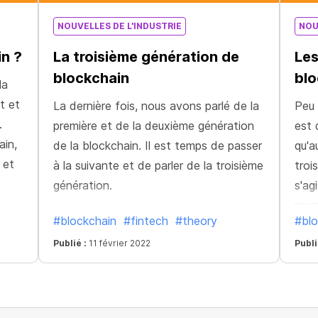
NOUVELLES DE L'INDUSTRIE
NOU
in ?
La troisième génération de
Les
blockchain
blo
la
t et
La dernière fois, nous avons parlé de la
Peu 
.
première et de la deuxième génération
est 
ain,
de la blockchain. Il est temps de passer
qu'a
 et
à la suivante et de parler de la troisième
troi
génération.
s'ag
prem
#blockchain
#fintech
#theory
#blo
Publié :
11 février 2022
Publi