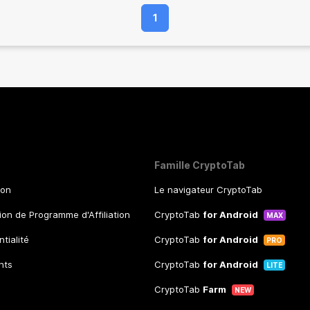
1
Famille CryptoTab
ion
Le navigateur CryptoTab
tion de Programme d'Affiliation
CryptoTab
for Android
MAX
ntialité
CryptoTab
for Android
PRO
nts
CryptoTab
for Android
LITE
CryptoTab
Farm
NEW