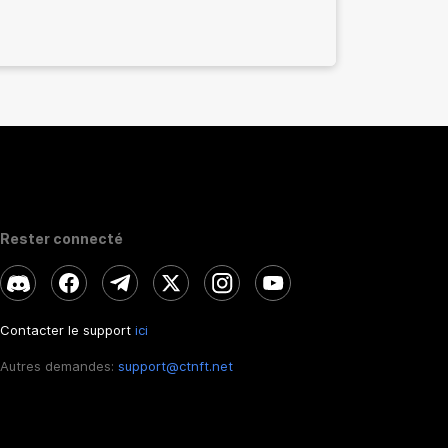
Rester connecté
Contacter le support
ici
Autres demandes:
support@ctnft.net