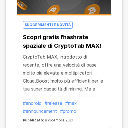
SUGGERIMENTI E NOVITÀ
Scopri gratis l'hashrate
spaziale di CryptoTab MAX!
CryptoTab MAX, introdotto di
recente, offre una velocità di base
molto più elevata e moltiplicatori
Cloud.Boost molto più efficienti per la
tua super capacità di mining. Ma a
cosa serve la super capacità se non
#android
#release
#max
può essere condivisa con tutti? In
#announcement
#promo
occasione delle prossime festività
natalizie, CryptoTab si è superato e ha
Pubblicato:
8 dicembre 2021