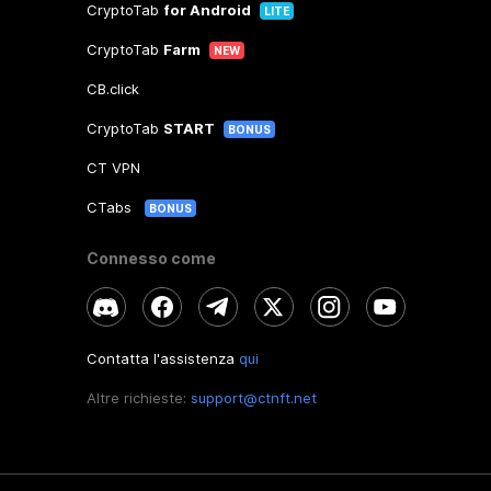
CryptoTab
for Android
LITE
CryptoTab
Farm
NEW
CB.click
CryptoTab
START
BONUS
CT VPN
CTabs
BONUS
Connesso come
Contatta l'assistenza
qui
Altre richieste:
support@ctnft.net