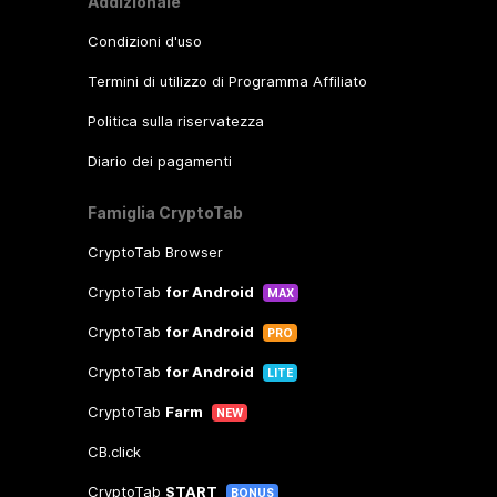
Addizionale
Condizioni d'uso
Termini di utilizzo di Programma Affiliato
Politica sulla riservatezza
Diario dei pagamenti
Famiglia CryptoTab
CryptoTab Browser
CryptoTab
for Android
MAX
CryptoTab
for Android
PRO
CryptoTab
for Android
LITE
CryptoTab
Farm
NEW
CB.click
CryptoTab
START
BONUS