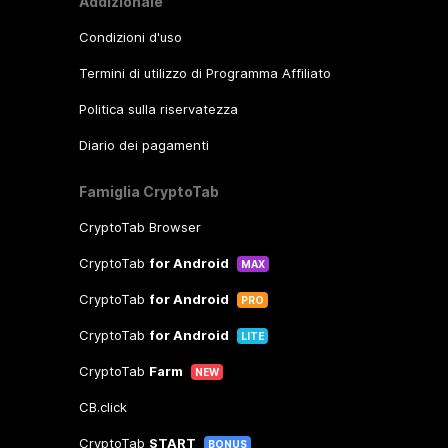
Addizionale
Condizioni d'uso
Termini di utilizzo di Programma Affiliato
Politica sulla riservatezza
Diario dei pagamenti
Famiglia CryptoTab
CryptoTab Browser
CryptoTab
for Android
MAX
CryptoTab
for Android
PRO
CryptoTab
for Android
LITE
CryptoTab
Farm
NEW
CB.click
CryptoTab
START
BONUS