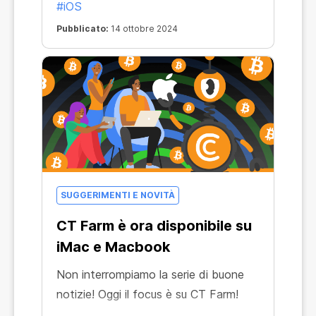
#iOS
è ora disponibile sui dispositivi Apple!
Pubblicato:
14 ottobre 2024
SUGGERIMENTI E NOVITÀ
CT Farm è ora disponibile su
iMac e Macbook
Non interrompiamo la serie di buone
notizie! Oggi il focus è su CT Farm!