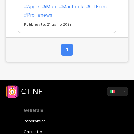
#Apple
#iMac
#Macbook
#CTFarm
#Pro
#news
Pubblicato:
21 aprile 2023
1
IT
Generale
Panoramica
Cruscotto