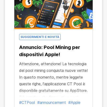
SUGGERIMENTI E NOVITÀ
Annuncio: Pool Mining per
dispositivi Apple!
Attenzione, attenzione! La tecnologia
del pool mining conquista nuove vette!
In questo momento, mentre leggete
queste righe, l'applicazione CT Pool è
disponibile gratuitamente su AppStore.
Ciò significa che l'innovativo pool
#CTPool
#announcement
#Apple
mining di tutte le principali criptovalute