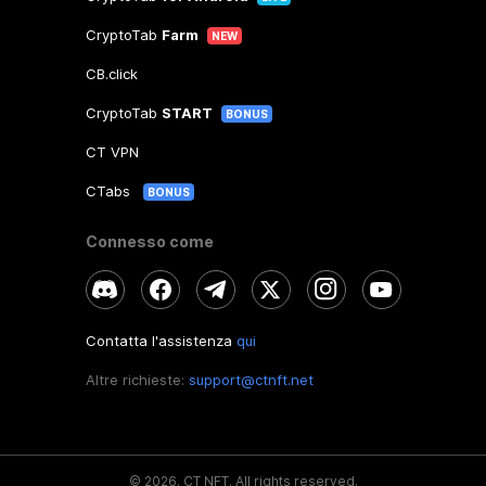
CryptoTab
Farm
NEW
CB.click
CryptoTab
START
BONUS
CT VPN
CTabs
BONUS
Connesso come
Contatta l'assistenza
qui
Altre richieste:
support@ctnft.net
©
2026
.
CT NFT.
All rights reserved.