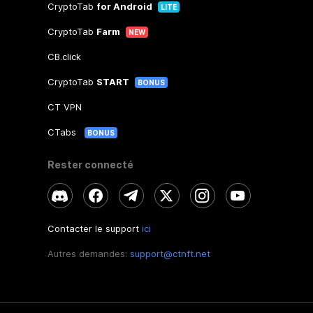
CryptoTab
for Android
LITE
CryptoTab
Farm
NEW
CB.click
CryptoTab
START
BONUS
CT VPN
CTabs
BONUS
Rester connecté
Contacter le support
ici
Autres demandes:
support@ctnft.net