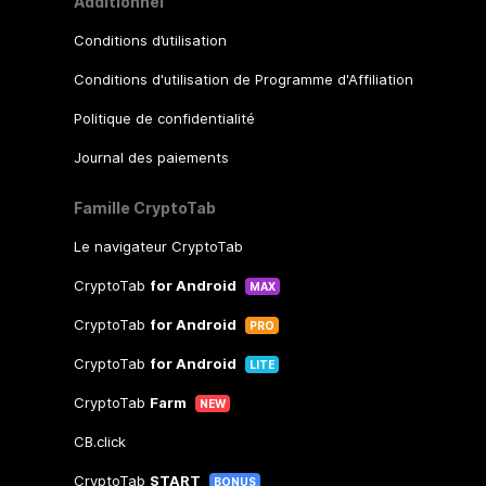
Additionnel
Conditions d’utilisation
Conditions d'utilisation de Programme d'Affiliation
Politique de confidentialité
Journal des paiements
Famille CryptoTab
Le navigateur CryptoTab
CryptoTab
for Android
MAX
CryptoTab
for Android
PRO
CryptoTab
for Android
LITE
CryptoTab
Farm
NEW
CB.click
CryptoTab
START
BONUS