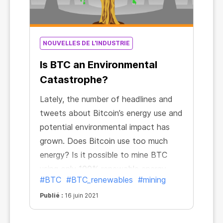
NOUVELLES DE L'INDUSTRIE
Is BTC an Environmental
Catastrophe?
Lately, the number of headlines and
tweets about Bitcoin’s energy use and
potential environmental impact has
grown. Does Bitcoin use too much
energy? Is it possible to mine BTC
using only 100% renewable energy
#BTC
#BTC_renewables
#mining
sources? Let’s find the answers to
these questions.
Publié :
16 juin 2021