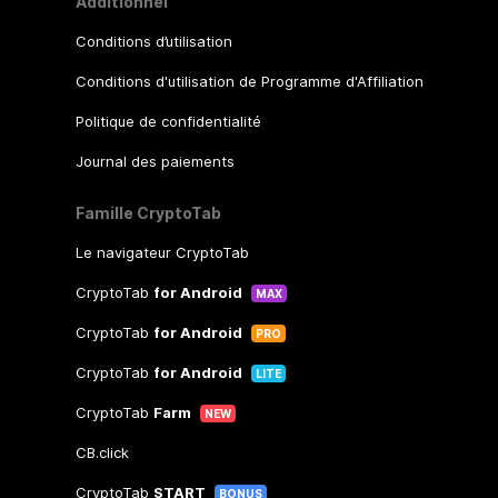
Additionnel
Conditions d’utilisation
Conditions d'utilisation de Programme d'Affiliation
Politique de confidentialité
Journal des paiements
Famille CryptoTab
Le navigateur CryptoTab
CryptoTab
for Android
MAX
CryptoTab
for Android
PRO
CryptoTab
for Android
LITE
CryptoTab
Farm
NEW
CB.click
CryptoTab
START
BONUS