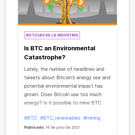
NOTICIAS DE LA INDUSTRIA
Is BTC an Environmental
Catastrophe?
Lately, the number of headlines and
tweets about Bitcoin’s energy use and
potential environmental impact has
grown. Does Bitcoin use too much
energy? Is it possible to mine BTC
using only 100% renewable energy
#BTC
#BTC_renewables
#mining
sources? Let’s find the answers to
these questions.
Publicado:
16 de junio de 2021