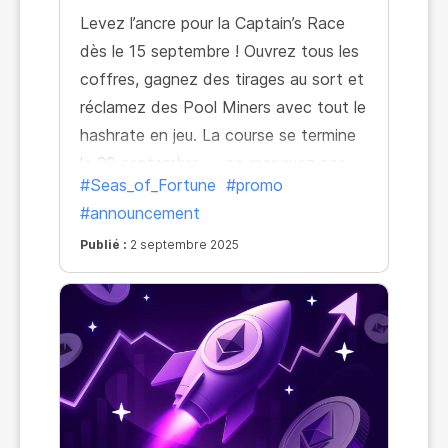
Levez l’ancre pour la Captain’s Race
dès le 15 septembre ! Ouvrez tous les
coffres, gagnez des tirages au sort et
réclamez des Pool Miners avec tout le
hashrate en jeu. La course se termine
le 20 septembre — ne manquez pas
#Seas_of_Fortune
#promo
votre chance de gloire !
#announcement
Publié :
2 septembre 2025