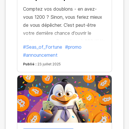
Comptez vos doublons - en avez-
vous 1200 ? Sinon, vous feriez mieux
de vous dépêcher. C’est peut-être
votre dernière chance d’ouvrir le
coffre avec un Pool Miner à 200 KH/s
#Seas_of_Fortune
#promo
!
#announcement
Publié :
23 juillet 2025