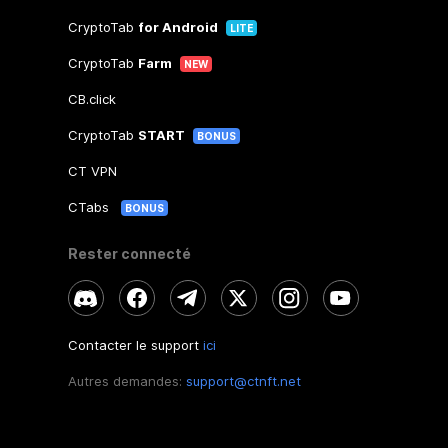
CryptoTab
for Android
LITE
CryptoTab
Farm
NEW
CB.click
CryptoTab
START
BONUS
CT VPN
CTabs
BONUS
Rester connecté
Contacter le support
ici
Autres demandes:
support@ctnft.net