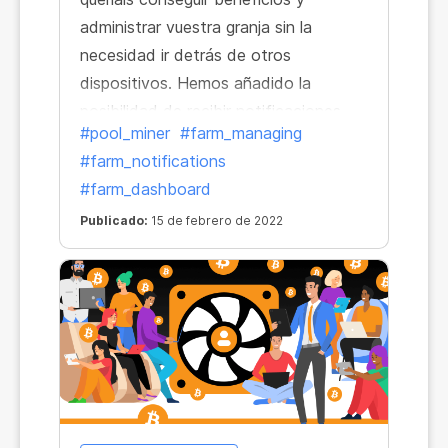
administrar vuestra granja sin la
necesidad ir detrás de otros
dispositivos. Hemos añadido la
posibilidad de recibir notificaciones
#pool_miner
#farm_managing
«push» de la web: ahora siempre
#farm_notifications
estarás al día.
#farm_dashboard
Publicado:
15 de febrero de 2022