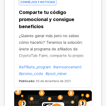
CONSEJOS Y NOTICIAS
Comparte tu código
promocional y consigue
beneficios
¿Quieres ganar más pero no sabes
cómo hacerlo? Tenemos la solución:
únete al programa de afiliados de
CryptoTab Farm, comparte tu propio
código promocional con otros usuarios
#affiliate_program
#announcement
y consigue un porcentaje de su
#promo_code
#pool_miner
beneficio minero. ¡Aumenta tus
Publicado:
30 de diciembre de 2021
ingresos al instante!