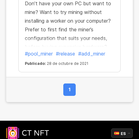
Don’t have your own PC but want to
mine? Want to try mining without
installing a worker on your computer?
Prefer to first find the miner’s
configuration that suits your needs,
before buying expensive hardware?
#pool_miner
#release
#add_miner
Now you can do it all! That’s right, you
don't need to install a miner on your
Publicado:
28 de octubre de 2021
own computer to start earning.
1
ES