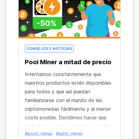
CONSEJOS Y NOTICIAS
Pool Miner a mitad de precio
Intentamos constantemente que
nuestros productos estén disponibles
para todos y que así puedan
familiarizarse con el mundo de las
criptomonedas fácilmente y al menor
coste posible. Decidimos hacer que
todo fuera aún más accesible debido
#pool_miner
#add_miner
a la fluctuación del precio del bitcóin: