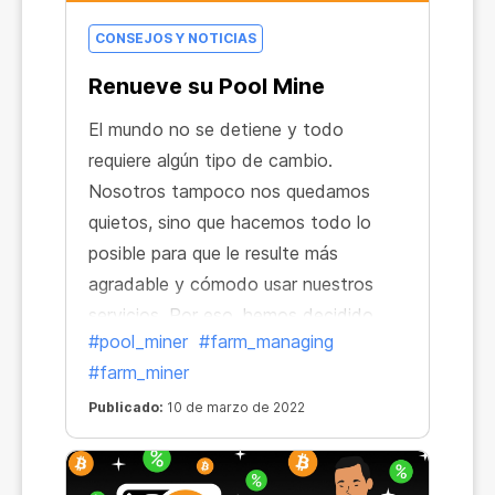
CONSEJOS Y NOTICIAS
Renueve su Pool Mine
El mundo no se detiene y todo
requiere algún tipo de cambio.
Nosotros tampoco nos quedamos
quietos, sino que hacemos todo lo
posible para que le resulte más
agradable y cómodo usar nuestros
servicios. Por eso, hemos decidido
#pool_miner
#farm_managing
hacer que el uso de Pool Miners sea
#farm_miner
aún más conveniente, así que hemos
incorporado la función de renovación.
Publicado:
10 de marzo de 2022