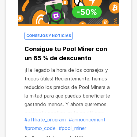
CONSEJOS Y NOTICIAS
Consigue tu Pool Miner con
un 65 % de descuento
¡Ha llegado la hora de los consejos y
trucos útiles! Recientemente, hemos
reducido los precios de Pool Miners a
la mitad para que puedas beneficiarte
gastando menos. Y ahora queremos
compartir contigo un truco útil para
#affiliate_program
#announcement
ahorrar aún más.
#promo_code
#pool_miner