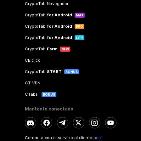
CryptoTab Navegador
CryptoTab
for Android
MAX
CryptoTab
for Android
PRO
CryptoTab
for Android
LITE
CryptoTab
Farm
NEW
CB.click
CryptoTab
START
BONUS
CT VPN
CTabs
BONUS
Mantente conectado
Contacta con el servicio al cliente
aquí