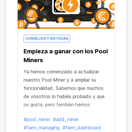
CONSEJOS Y NOTICIAS
Empieza a ganar con los Pool
Miners
Ya hemos comenzado a actualizar
nuestro Pool Miner y a ampliar su
funcionalidad. Sabemos que muchos
de vosotros lo habéis probado y que
os gusta, pero también hemos
recibido muchas preguntas. Así que
#pool_miner
#add_miner
veamos qué son los Pool Miners y
#farm_managing
#farm_dashboard
cómo empezar a trabajar con ellos y