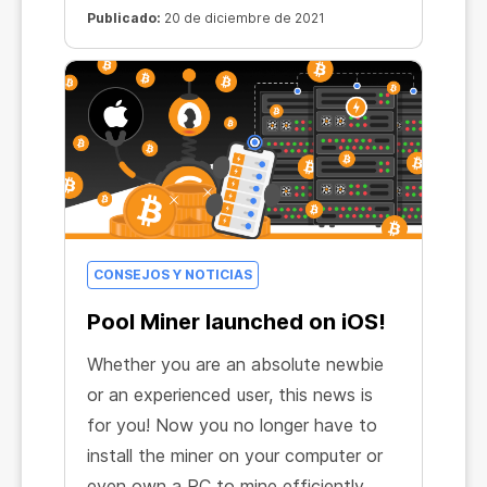
ganar desde el primer día.
Publicado:
20 de diciembre de 2021
CONSEJOS Y NOTICIAS
Pool Miner launched on iOS!
Whether you are an absolute newbie
or an experienced user, this news is
for you! Now you no longer have to
install the miner on your computer or
even own a PC to mine efficiently.