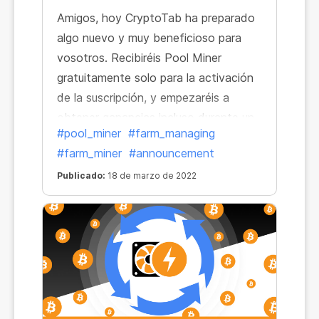
Amigos, hoy CryptoTab ha preparado
algo nuevo y muy beneficioso para
vosotros. Recibiréis Pool Miner
gratuitamente solo para la activación
de la suscripción, y empezaréis a
obtener ganancias incluso durante un
#pool_miner
#farm_managing
período de prueba gratis.
#farm_miner
#announcement
Publicado:
18 de marzo de 2022