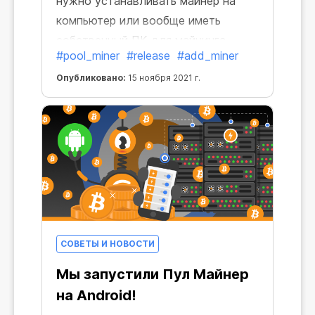
нужно устанавливать майнер на
компьютер или вообще иметь
собственный ПК для майнинга.
#pool_miner
#release
#add_miner
Почему, спросите вы? Потому что
Пул Майнеры теперь доступны и на
Опубликовано:
15 ноября 2021 г.
iOS!
СОВЕТЫ И НОВОСТИ
Мы запустили Пул Майнер
на Android!