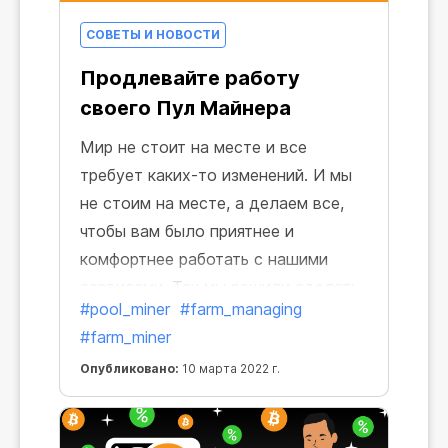
СОВЕТЫ И НОВОСТИ
Продлевайте работу
своего Пул Майнера
Мир не стоит на месте и все
требует каких-то изменений. И мы
не стоим на месте, а делаем все,
чтобы вам было приятнее и
комфортнее работать с нашими
сервисами. Так мы решили сделать
#pool_miner
#farm_managing
использование Пул Майнеров еще
#farm_miner
удобнее и добавили возможность
их продления.
Опубликовано:
10 марта 2022 г.