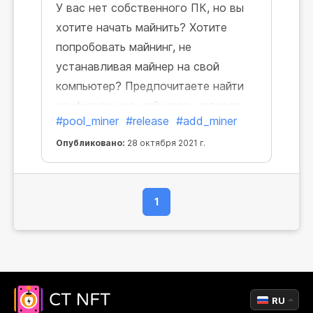
У вас нет собственного ПК, но вы
хотите начать майнить? Хотите
попробовать майнинг, не
устанавливая майнер на свой
компьютер? Предпочитаете найти
конфигурацию майнеров, которая
#pool_miner
#release
#add_miner
бы подошла именно вам, прежде
чем покупать дорогое
Опубликовано:
28 октября 2021 г.
оборудование? Теперь вы можете
все это сделать! Да-да, вам не
1
нужно иметь свой собственный
компьютер, чтобы начать
зарабатывать.
RU