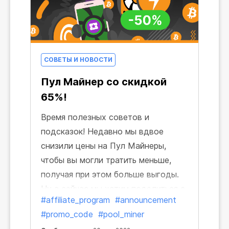
СОВЕТЫ И НОВОСТИ
Пул Майнер со скидкой
65%!
Время полезных советов и
подсказок! Недавно мы вдвое
снизили цены на Пул Майнеры,
чтобы вы могли тратить меньше,
получая при этом больше выгоды.
Ну а сейчас мы хотим поделиться с
#affiliate_program
#announcement
вами лайфхаком, как сэкономить
#promo_code
#pool_miner
еще больше.