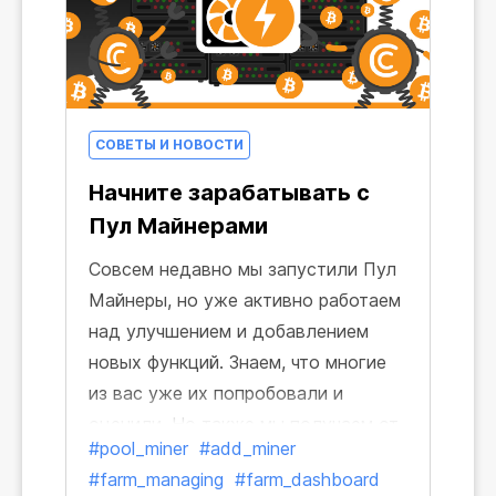
СОВЕТЫ И НОВОСТИ
Начните зарабатывать с
Пул Майнерами
Совсем недавно мы запустили Пул
Майнеры, но уже активно работаем
над улучшением и добавлением
новых функций. Знаем, что многие
из вас уже их попробовали и
оценили. Но также мы получаем от
#pool_miner
#add_miner
вас много вопросов. Так давайте
#farm_managing
#farm_dashboard
рассмотрим подробнее, что такое