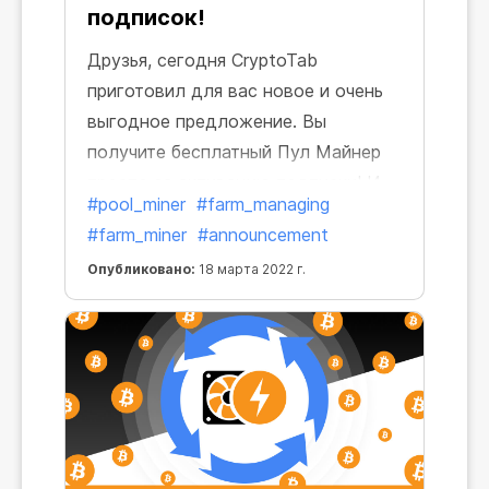
подписок!
Друзья, сегодня CryptoTab
приготовил для вас новое и очень
выгодное предложение. Вы
получите бесплатный Пул Майнер
просто за активацию подписки! И
#pool_miner
#farm_managing
он будет приносить доход даже во
#farm_miner
#announcement
время пробного периода!
Опубликовано:
18 марта 2022 г.