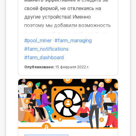
своей фермой, не отвлекаясь на
другие устройства! Именно
поэтому мы добавили возможность
получать веб-пуши, чтобы вы были
#pool_miner
#farm_managing
всегда в курсе событий.
#farm_notifications
#farm_dashboard
Опубликовано:
15 февраля 2022 г.