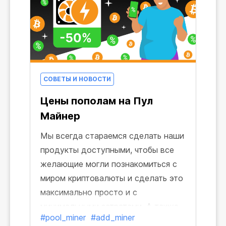
СОВЕТЫ И НОВОСТИ
Цены пополам на Пул
Майнер
Мы всегда стараемся сделать наши
продукты доступными, чтобы все
желающие могли познакомиться с
миром криптовалюты и сделать это
максимально просто и с
минимальными затратами. А также
#pool_miner
#add_miner
из-за постоянного изменения цен на