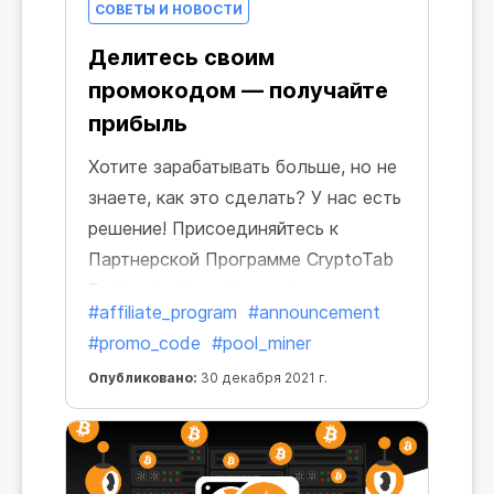
СОВЕТЫ И НОВОСТИ
Делитесь своим
промокодом — получайте
прибыль
Хотите зарабатывать больше, но не
знаете, как это сделать? У нас есть
решение! Присоединяйтесь к
Партнерской Программе CryptoTab
Farm, делитесь специальным
#affiliate_program
#announcement
промокодом с другими
#promo_code
#pool_miner
пользователями и получайте
Опубликовано:
30 декабря 2021 г.
процент от прибыли их майнинга.
Увеличьте свой заработок в
мгновение ока!