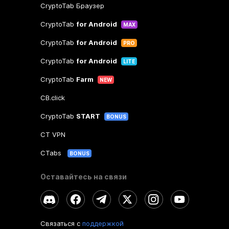
CryptoTab Браузер
CryptoTab
for Android
MAX
CryptoTab
for Android
PRO
CryptoTab
for Android
LITE
CryptoTab
Farm
NEW
CB.click
CryptoTab
START
BONUS
CT VPN
CTabs
BONUS
Оставайтесь на связи
Связаться с
поддержкой