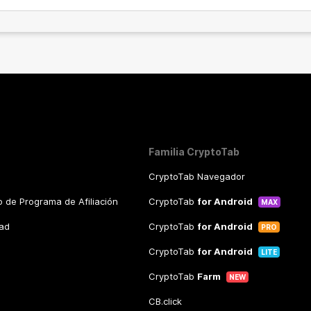
Familia CryptoTab
CryptoTab Navegador
 de Programa de Afiliación
CryptoTab
for Android
MAX
dad
CryptoTab
for Android
PRO
CryptoTab
for Android
LITE
CryptoTab
Farm
NEW
CB.click