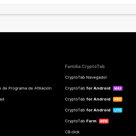
Familia CryptoTab
CryptoTab Navegador
 de Programa de Afiliación
CryptoTab
for Android
MAX
dad
CryptoTab
for Android
PRO
CryptoTab
for Android
LITE
CryptoTab
Farm
NEW
CB.click