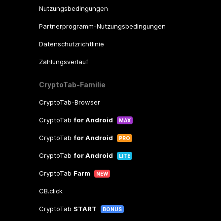
Nutzungsbedingungen
Partnerprogramm-Nutzungsbedingungen
Datenschutzrichtlinie
Zahlungsverlauf
CryptoTab-Familie
CryptoTab-Browser
CryptoTab
for Android
MAX
CryptoTab
for Android
PRO
CryptoTab
for Android
LITE
CryptoTab
Farm
NEW
CB.click
CryptoTab
START
BONUS