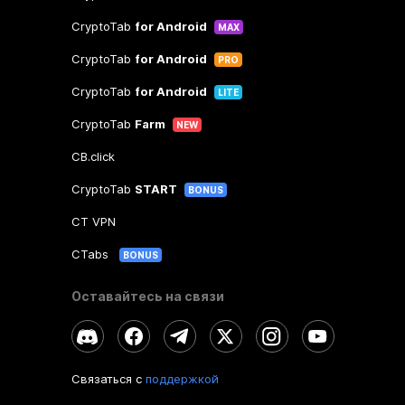
CryptoTab
for Android
MAX
CryptoTab
for Android
PRO
CryptoTab
for Android
LITE
CryptoTab
Farm
NEW
CB.click
CryptoTab
START
BONUS
CT VPN
CTabs
BONUS
Оставайтесь на связи
Связаться с
поддержкой