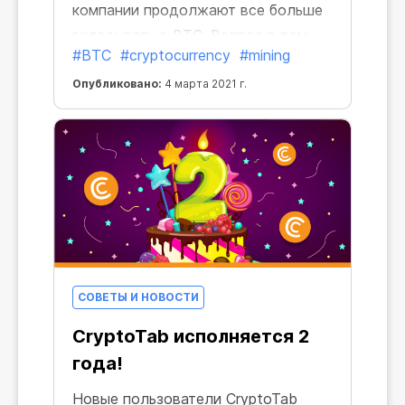
компании продолжают все больше
вкладывать в BTC. Вопрос в том,
#BTC
#cryptocurrency
#mining
продолжит ли он расти, и стоит ли
начинать гонку за биткоины сейчас?
Опубликовано:
4 марта 2021 г.
СОВЕТЫ И НОВОСТИ
CryptoTab исполняется 2
года!
Новые пользователи CryptoTab