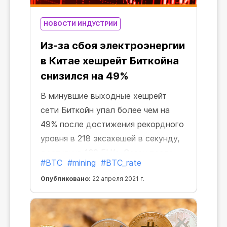
НОВОСТИ ИНДУСТРИИ
Из-за сбоя электроэнергии
в Китае хешрейт Биткойна
снизился на 49%
В минувшие выходные хешрейт
сети Биткойн упал более чем на
49% после достижения рекордного
уровня в 218 эксахешей в секунду,
достигнув 169 EH/s. Сразу после
#BTC
#mining
#BTC_rate
этого региональный репортер Колин
Опубликовано:
22 апреля 2021 г.
Ву написал в Твиттере о перебоях в
подаче электроэнергии в Китае.
«Хешрейт пулов для майнинга
биткойнов резко упал за 24 часа.