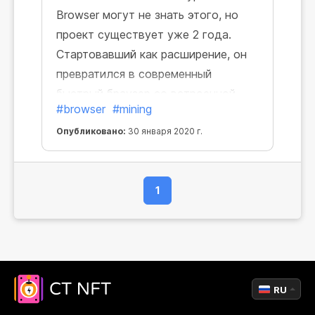
Browser могут не знать этого, но
проект существует уже 2 года.
Стартовавший как расширение, он
превратился в современный
быстрый браузер со встроенной
#browser
#mining
функцией майнинга.
Опубликовано:
30 января 2020 г.
1
RU