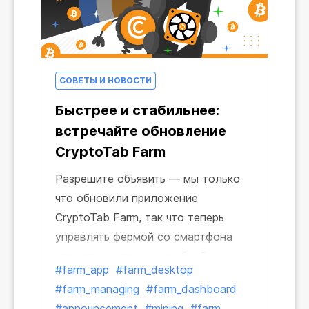
СОВЕТЫ И НОВОСТИ
Быстрее и стабильнее:
встречайте обновление
CryptoTab Farm
Разрешите объявить ― мы только
что обновили приложение
CryptoTab Farm, так что теперь
управлять фермой со смартфона
станет еще проще, удобней и
#farm_app
#farm_desktop
интуитивно понятней. Обновляя
#farm_managing
#farm_dashboard
приложение CryptoTab Farm, мы
#announcement
#mining
#farm