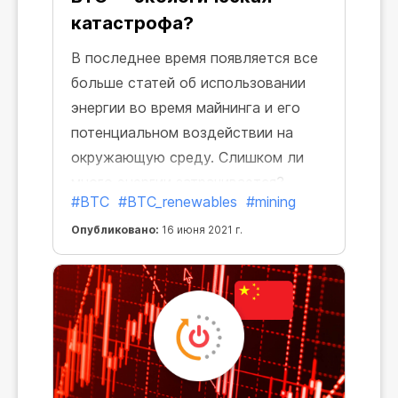
катастрофа?
В последнее время появляется все
больше статей об использовании
энергии во время майнинга и его
потенциальном воздействии на
окружающую среду. Слишком ли
много энергии затрачивается?
#BTC
#BTC_renewables
#mining
Можно ли майнить BTC, используя
только 100% возобновляемые
Опубликовано:
16 июня 2021 г.
источники энергии? Давайте
найдем ответы на эти вопросы.