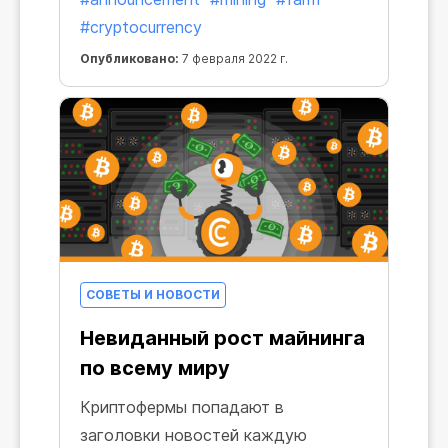
рассмотрели множество
#cryptocurrency
предложенных поправок и учли
Опубликовано:
7 февраля 2022 г.
большинство пожеланий,
высказанных нашими
пользователями.
СОВЕТЫ И НОВОСТИ
Невиданный рост майнинга
по всему миру
Криптофермы попадают в
заголовки новостей каждую