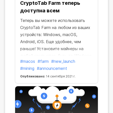
CryptoTab Farm теперь
доступна всем
Теперь вы можете использовать
CryptoTab Farm на любом из ваших
устройств: Windows, macOS,
Android, iOS. Еще удобнее, чем
раньше! Установите майнеры на
любой компьютер, будь то Windows
#macos
#farm
#new_launch
или macOS, больше компьютеров —
#mining
#announcement
больше способов увеличить свой
доход. Управляйте своей
Опубликовано:
14 сентября 2021 г.
криптофермой с помощью
приложения для Android или iOS.
Задействуйте все имеющиеся у вас
устройства!