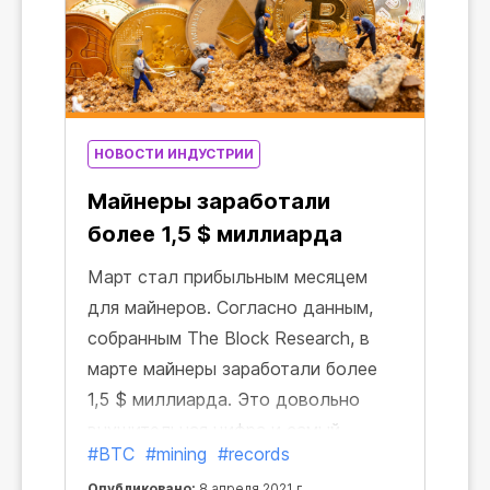
Antpool упал на 24,5%, Btc.com —
на 18,9%, Poolin — на 33%, Binance
— на 20%», — сказал он. «Причина
в том, что в Северо-Западном
Китае происходит полное
НОВОСТИ ИНДУСТРИИ
отключение электроэнергии для
Майнеры заработали
проверки безопасности».
более 1,5 $ миллиарда
Март стал прибыльным месяцем
для майнеров. Согласно данным,
собранным The Block Research, в
марте майнеры заработали более
1,5 $ миллиарда. Это довольно
внушительная цифра и самый
#BTC
#mining
#records
большой доход, полученный
Опубликовано:
8 апреля 2021 г.