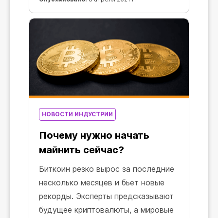
майнинг-сектором за один месяц.
Рекордный максимум в марте
превышает данные за февраль,
когда майнеры заработали 1,36 $
миллиарда. Новые показатели
говорят о том, что доход каждого
из трех последних месяцев
составил более 1 $ миллиарда!
НОВОСТИ ИНДУСТРИИ
Почему нужно начать
майнить сейчас?
Биткоин резко вырос за последние
несколько месяцев и бьет новые
рекорды. Эксперты предсказывают
будущее криптовалюты, а мировые