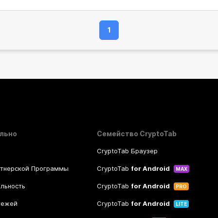
1
льно
Семейство CryptoTab
CryptoTab Браузер
ртнерской Программы
CryptoTab
for Android
MAX
льность
CryptoTab
for Android
PRO
тежей
CryptoTab
for Android
LITE