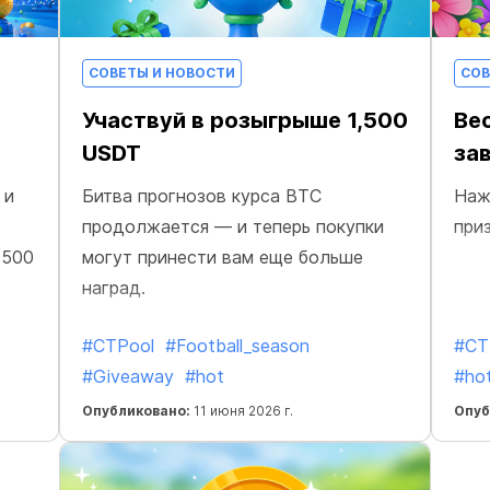
СОВЕТЫ И НОВОСТИ
СОВ
Участвуй в розыгрыше 1,500
Ве
USDT
за
 и
Битва прогнозов курса BTC
Наж
продолжается — и теперь покупки
приз
1500
могут принести вам еще больше
наград.
#CTPool
#Football_season
#CT
#Giveaway
#hot
#ho
Опубликовано:
11 июня 2026 г.
Опуб