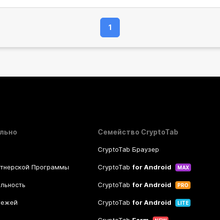
1
льно
Семейство CryptoTab
CryptoTab Браузер
ртнерской Программы
CryptoTab
for Android
MAX
льность
CryptoTab
for Android
PRO
тежей
CryptoTab
for Android
LITE