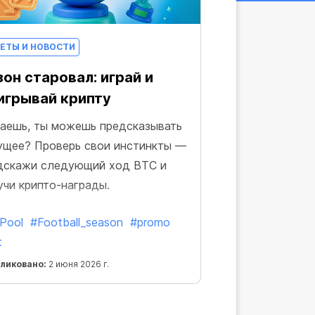
ЕТЫ И НОВОСТИ
он старовал: играй и
игрывай крипту
аешь, ты можешь предсказывать
ущее? Проверь свои инстинкты —
дскажи следующий ход BTC и
учи крипто-награды.
Pool
#Football_season
#promo
t
ликовано:
2 июня 2026 г.