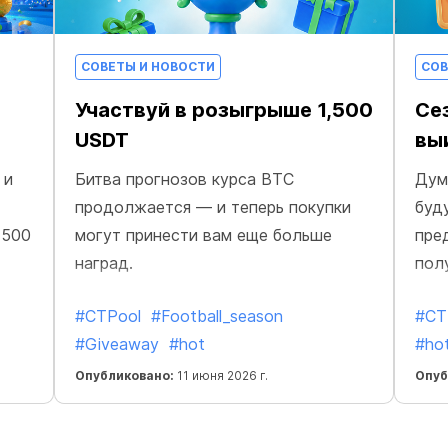
СОВЕТЫ И НОВОСТИ
СОВ
Участвуй в розыгрыше 1,500
Сез
USDT
вы
 и
Битва прогнозов курса BTC
Дум
продолжается — и теперь покупки
буд
1500
могут принести вам еще больше
пре
наград.
пол
#CTPool
#Football_season
#CT
#Giveaway
#hot
#ho
Опубликовано:
11 июня 2026 г.
Опуб