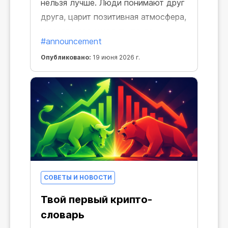
нельзя лучше. Люди понимают друг
друга, царит позитивная атмосфера,
и всегда происходит что-то
#announcement
интересное. Например,
Опубликовано:
19 июня 2026 г.
еженедельные розыгрыши крипто-
подарков: майнеры, бусты,
криптовалюта и многое другое!
СОВЕТЫ И НОВОСТИ
Твой первый крипто-
словарь