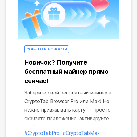
СОВЕТЫ И НОВОСТИ
Новичок? Получите
бесплатный майнер прямо
сейчас!
Заберите свой бесплатный майнер в
CryptoTab Browser Pro или Max! Не
нужно привязывать карту — просто
скачайте приложение, активируйте
свой подарок и превратите свое
#CryptoTabPro
#CryptoTabMax
время онлайн в крипту.