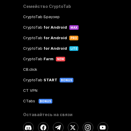
Семейство CryptoTab
CryptoTab Браузер
CryptoTab
for Android
MAX
CryptoTab
for Android
PRO
CryptoTab
for Android
LITE
CryptoTab
Farm
NEW
CB.click
CryptoTab
START
BONUS
CT VPN
CTabs
BONUS
Оставайтесь на связи