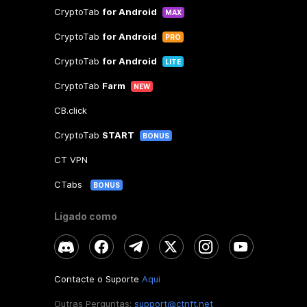
CryptoTab
for Android
MAX
CryptoTab
for Android
PRO
CryptoTab
for Android
LITE
CryptoTab
Farm
NEW
CB.click
CryptoTab
START
BONUS
CT VPN
CTabs
BONUS
Ligado como
Contacte o Suporte
Aqui
Outras Perguntas:
support@ctnft.net