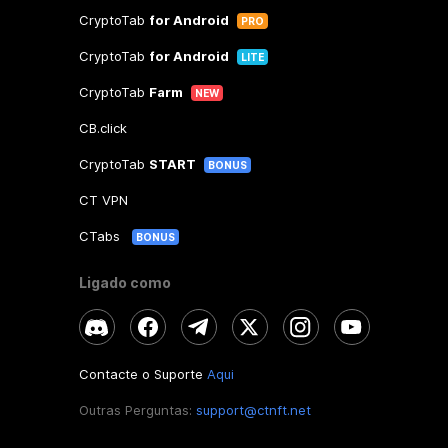
CryptoTab
for Android
PRO
CryptoTab
for Android
LITE
CryptoTab
Farm
NEW
CB.click
CryptoTab
START
BONUS
CT VPN
CTabs
BONUS
Ligado como
Contacte o Suporte
Aqui
Outras Perguntas:
support@ctnft.net