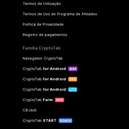
Termos de Utilização
Termos de Uso do Programa de Afiliados
Política de Privacidade
Registro de pagamentos
Família CryptoTab
Navegador CryptoTab
CryptoTab
for Android
MAX
CryptoTab
for Android
PRO
CryptoTab
for Android
LITE
CryptoTab
Farm
NEW
CB.click
CryptoTab
START
BONUS