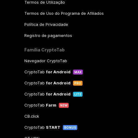
Termos de Utilização
Termos de Uso do Programa de Afiliados
Política de Privacidade
Registro de pagamentos
Família CryptoTab
Navegador CryptoTab
CryptoTab
for Android
MAX
CryptoTab
for Android
PRO
CryptoTab
for Android
LITE
CryptoTab
Farm
NEW
CB.click
CryptoTab
START
BONUS