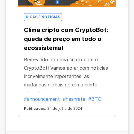
DICAS E NOTÍCIAS
Clima cripto com CryptoBot:
queda de preço em todo o
ecossistema!
Bem-vindo ao clima cripto com o
CryptoBot! Vamos ao ar com notícias
incrivelmente importantes: as
mudanças globais no clima cripto
afetarão todos os usuários do
#announcement
#hashrate
#BTC
ecossistema!
Publicados:
24 de julho de 2024