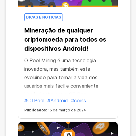
DICAS E NOTÍCIAS
Mineração de qualquer
criptomoeda para todos os
dispositivos Android!
O Pool Mining é uma tecnologia
inovadora, mas também está
evoluindo para tornar a vida dos
usuários mais fácil e conveniente!
Você já sabe que o CT Pool
#CTPool
#Android
#coins
recentemente se tornou disponível
Publicados:
15 de março de 2024
como um aplicativo para todos os
dispositivos Android. Agora, o
aplicativo CT Pool tem mais algumas