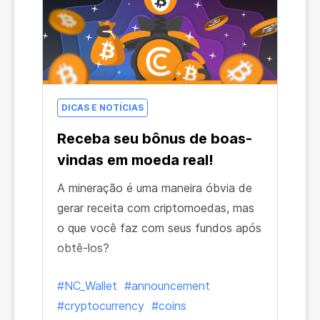
características únicas!
DICAS E NOTÍCIAS
Receba seu bônus de boas-
vindas em moeda real!
A mineração é uma maneira óbvia de
gerar receita com criptomoedas, mas
o que você faz com seus fundos após
obtê-los?
#NC_Wallet
#announcement
#cryptocurrency
#coins