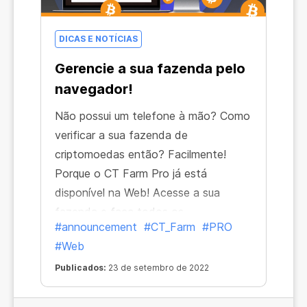
DICAS E NOTÍCIAS
Gerencie a sua fazenda pelo
navegador!
Não possui um telefone à mão? Como
verificar a sua fazenda de
criptomoedas então? Facilmente!
Porque o CT Farm Pro já está
disponível na Web! Acesse a sua
fazenda e faça todos os
#announcement
#CT_Farm
#PRO
gerenciamentos necessários:
#Web
verificações, configurações, ajustes
de horários — à vontade pelo seu
Publicados:
23 de setembro de 2022
navegador!