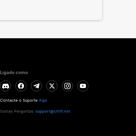
Ligado como
Contacte o Suporte
Aqui
Outras Perguntas:
support@ctnft.net