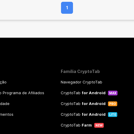
1
Família CryptoTab
ação
Navegador CryptoTab
 Programa de Afiliados
CryptoTab
for Android
MAX
cidade
CryptoTab
for Android
PRO
amentos
CryptoTab
for Android
LITE
CryptoTab
Farm
NEW