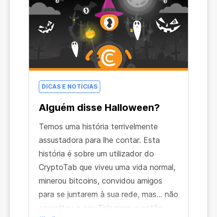
coisas que ele pode fazer? Ele tem
algum superpoder?
DICAS E NOTÍCIAS
Alguém disse Halloween?
Temos uma história terrivelmente
assustadora para lhe contar. Esta
história é sobre um utilizador do
CryptoTab que viveu uma vida normal,
minerou bitcoins, convidou amigos
para se juntarem à sua rede, mas... não
consultou o seu Telegram, e então