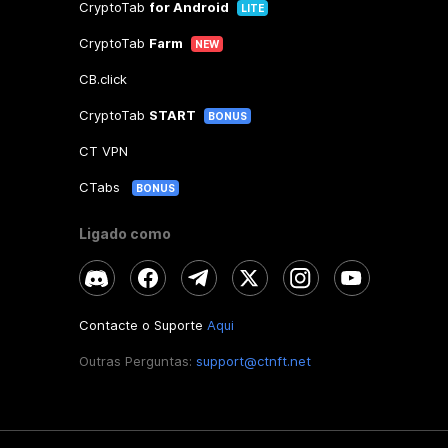
CryptoTab
for Android
LITE
CryptoTab
Farm
NEW
CB.click
CryptoTab
START
BONUS
CT VPN
CTabs
BONUS
Ligado como
Contacte o Suporte
Aqui
Outras Perguntas:
support@ctnft.net