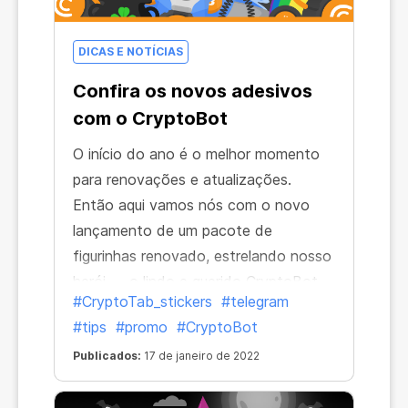
DICAS E NOTÍCIAS
Confira os novos adesivos
com o CryptoBot
O início do ano é o melhor momento
para renovações e atualizações.
Então aqui vamos nós com o novo
lançamento de um pacote de
figurinhas renovado, estrelando nosso
herói — o lindo e querido CryptoBot.
#CryptoTab_stickers
#telegram
Isso significa para você mais
#tips
#promo
#CryptoBot
atividades diárias e divertidas, bem
como truques e travessuras com o
Publicados:
17 de janeiro de 2022
belo robô laranja! Quais são as outras