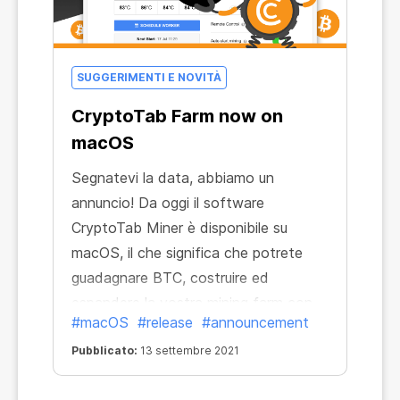
SUGGERIMENTI E NOVITÀ
CryptoTab Farm now on
macOS
Segnatevi la data, abbiamo un
annuncio! Da oggi il software
CryptoTab Miner è disponibile su
macOS, il che significa che potrete
guadagnare BTC, costruire ed
espandere la vostra mining farm con
#macOS
#release
#announcement
qualsiasi computer basato su macOS.
Pubblicato:
13 settembre 2021