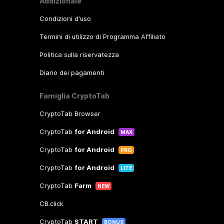
Addizionale
Condizioni d'uso
Termini di utilizzo di Programma Affiliato
Politica sulla riservatezza
Diario dei pagamenti
Famiglia CryptoTab
CryptoTab Browser
CryptoTab
for Android
MAX
CryptoTab
for Android
PRO
CryptoTab
for Android
LITE
CryptoTab
Farm
NEW
CB.click
CryptoTab
START
BONUS