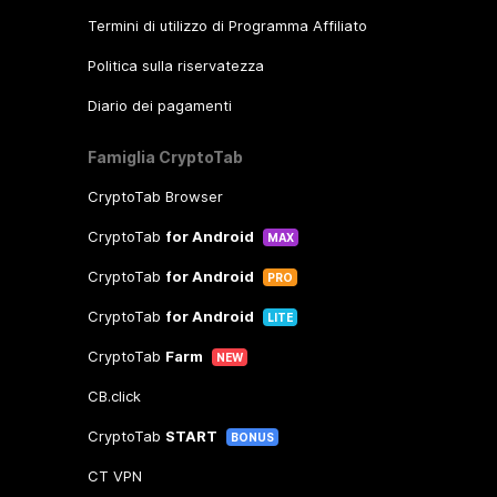
Termini di utilizzo di Programma Affiliato
Politica sulla riservatezza
Diario dei pagamenti
Famiglia CryptoTab
CryptoTab Browser
CryptoTab
for Android
MAX
CryptoTab
for Android
PRO
CryptoTab
for Android
LITE
CryptoTab
Farm
NEW
CB.click
CryptoTab
START
BONUS
CT VPN