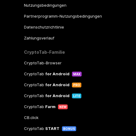
Nutzungsbedingungen
Partnerprogramm-Nutzungsbedingungen
Datenschutzrichtlinie
Zahlungsverlauf
CryptoTab-Familie
CryptoTab-Browser
CryptoTab
for Android
MAX
CryptoTab
for Android
PRO
CryptoTab
for Android
LITE
CryptoTab
Farm
NEW
CB.click
CryptoTab
START
BONUS