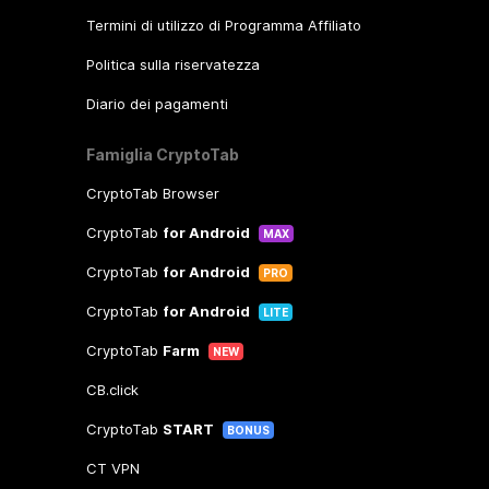
Termini di utilizzo di Programma Affiliato
Politica sulla riservatezza
Diario dei pagamenti
Famiglia CryptoTab
CryptoTab Browser
CryptoTab
for Android
MAX
CryptoTab
for Android
PRO
CryptoTab
for Android
LITE
CryptoTab
Farm
NEW
CB.click
CryptoTab
START
BONUS
CT VPN