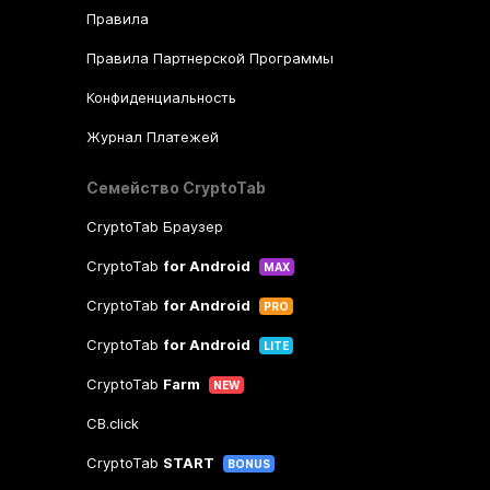
Правила
Правила Партнерской Программы
Конфиденциальность
Журнал Платежей
Семейство CryptoTab
CryptoTab Браузер
CryptoTab
for Android
MAX
CryptoTab
for Android
PRO
CryptoTab
for Android
LITE
CryptoTab
Farm
NEW
CB.click
CryptoTab
START
BONUS