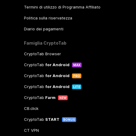
Termini di utilizzo di Programma Affiliato
Politica sulla riservatezza
Diario dei pagamenti
Famiglia CryptoTab
CryptoTab Browser
CryptoTab
for Android
MAX
CryptoTab
for Android
PRO
CryptoTab
for Android
LITE
CryptoTab
Farm
NEW
CB.click
CryptoTab
START
BONUS
CT VPN