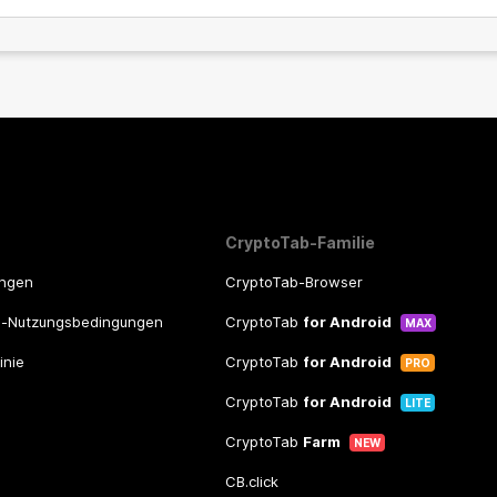
CryptoTab-Familie
ungen
CryptoTab-Browser
m-Nutzungsbedingungen
CryptoTab
for Android
MAX
inie
CryptoTab
for Android
PRO
CryptoTab
for Android
LITE
CryptoTab
Farm
NEW
CB.click