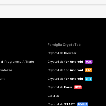
Famiglia CryptoTab
CryptoTab Browser
o di Programma Affiliato
CryptoTab
for Android
MAX
ervatezza
CryptoTab
for Android
PRO
enti
CryptoTab
for Android
LITE
CryptoTab
Farm
NEW
CB.click
CryptoTab
START
BONUS