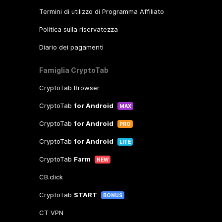
Termini di utilizzo di Programma Affiliato
Politica sulla riservatezza
Diario dei pagamenti
Famiglia CryptoTab
CryptoTab Browser
CryptoTab
for Android
MAX
CryptoTab
for Android
PRO
CryptoTab
for Android
LITE
CryptoTab
Farm
NEW
CB.click
CryptoTab
START
BONUS
CT VPN