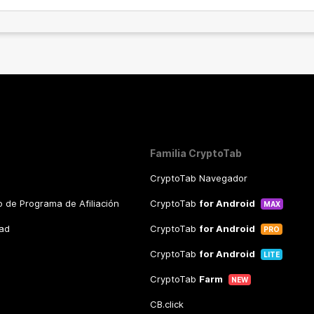
Familia CryptoTab
CryptoTab Navegador
 de Programa de Afiliación
CryptoTab
for Android
MAX
dad
CryptoTab
for Android
PRO
CryptoTab
for Android
LITE
CryptoTab
Farm
NEW
CB.click