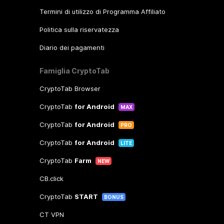
Termini di utilizzo di Programma Affiliato
Politica sulla riservatezza
Diario dei pagamenti
Famiglia CryptoTab
CryptoTab Browser
CryptoTab
for Android
MAX
CryptoTab
for Android
PRO
CryptoTab
for Android
LITE
CryptoTab
Farm
NEW
CB.click
CryptoTab
START
BONUS
CT VPN