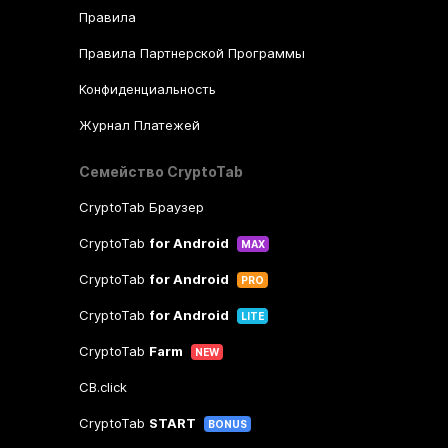
Правила
Правила Партнерской Программы
Конфиденциальность
Журнал Платежей
Семейство CryptoTab
CryptoTab Браузер
CryptoTab
for Android
MAX
CryptoTab
for Android
PRO
CryptoTab
for Android
LITE
CryptoTab
Farm
NEW
CB.click
CryptoTab
START
BONUS