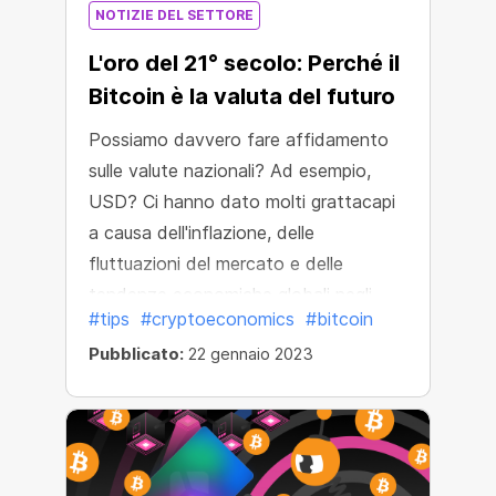
NOTIZIE DEL SETTORE
L'oro del 21° secolo: Perché il
Bitcoin è la valuta del futuro
Possiamo davvero fare affidamento
sulle valute nazionali? Ad esempio,
USD? Ci hanno dato molti grattacapi
a causa dell'inflazione, delle
fluttuazioni del mercato e delle
tendenze economiche globali negli
#tips
#cryptoeconomics
#bitcoin
ultimi anni. Il tasso di inflazione del
Pubblicato:
22 gennaio 2023
dollaro USA nel 2022 ha superato il
massimo storico da 40 anni e ha
raggiunto il 7,9%.