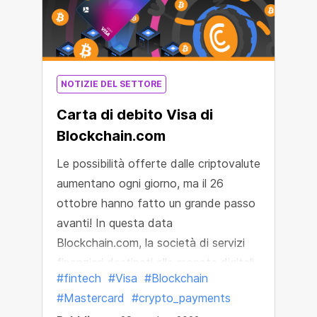
NOTIZIE DEL SETTORE
Carta di debito Visa di
Blockchain.com
Le possibilità offerte dalle criptovalute
aumentano ogni giorno, ma il 26
ottobre hanno fatto un grande passo
avanti! In questa data
Blockchain.com, la società di servizi
finanziari destinati alle monete digitali
#fintech
#Visa
#Blockchain
più famosa al mondo, ha presentato la
#Mastercard
#crypto_payments
sua nuova Blockchain.com Visa® Card.