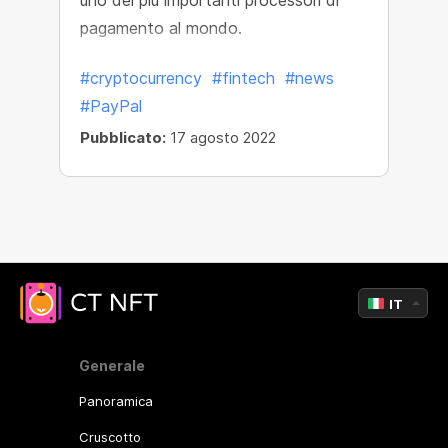
uno dei più importanti processori di
pagamento al mondo.
#cryptocurrency
#fintech
#news
#PayPal
Pubblicato:
17 agosto 2022
IT
Generale
Panoramica
Cruscotto