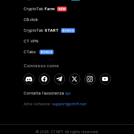
CryptoTab
Farm
NEW
CB.click
CryptoTab
START
BONUS
CT VPN
CTabs
BONUS
Connesso come
Contatta l'assistenza
qui
Altre richieste:
support@ctnft.net
©
2026
.
CT NFT.
All rights reserved.