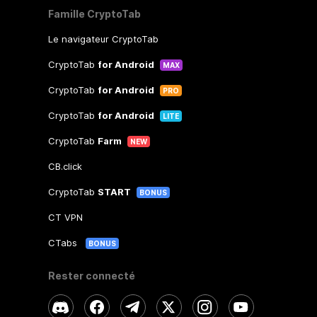
Famille CryptoTab
Le navigateur CryptoTab
CryptoTab
for Android
MAX
CryptoTab
for Android
PRO
CryptoTab
for Android
LITE
CryptoTab
Farm
NEW
CB.click
CryptoTab
START
BONUS
CT VPN
CTabs
BONUS
Rester connecté