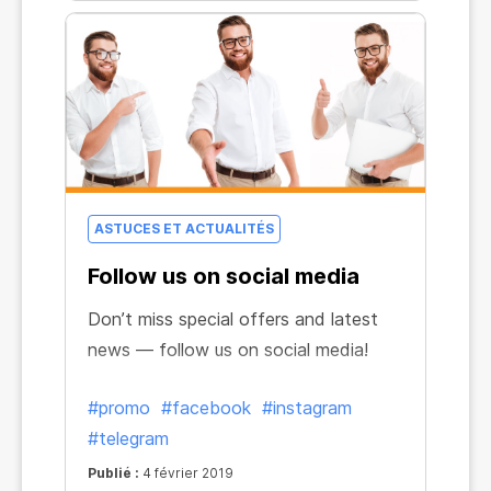
gentil robot orange vous attendent !
Quelles autres choses peut-il faire ? A-
t-il des super pouvoirs ?
ASTUCES ET ACTUALITÉS
Follow us on social media
Don’t miss special offers and latest
news — follow us on social media!
#promo
#facebook
#instagram
#telegram
Publié :
4 février 2019