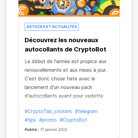
ASTUCES ET ACTUALITÉS
Découvrez les nouveaux
autocollants de CryptoBot
Le début de l'année est propice aux
renouvellements et aux mises à jour.
C'est donc chose faite avec le
lancement d'un nouveau pack
d'autocollants ayant pour vedette
notre héros, l'adorable CryptoBot.
#CryptoTab_stickers
#telegram
Autrement dit, de nouvelles activités
#tips
#promo
#CryptoBot
quotidiennes et loisirs, des astuces et
des manigances mettant en scène le
Publié :
17 janvier 2022