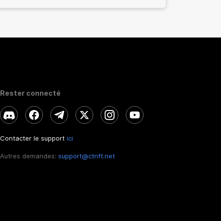
Rester connecté
Contacter le support
ici
Autres demandes:
support@ctnft.net