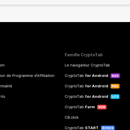
Famille CryptoTab
ion
Le navigateur CryptoTab
tion de Programme d'Affiliation
CryptoTab
for Android
MAX
ntialité
CryptoTab
for Android
PRO
nts
CryptoTab
for Android
LITE
CryptoTab
Farm
NEW
CB.click
CryptoTab
START
BONUS