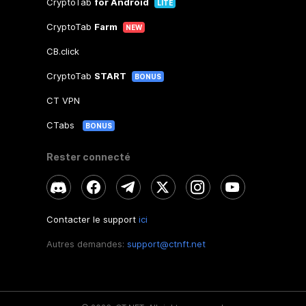
CryptoTab
for Android
LITE
CryptoTab
Farm
NEW
CB.click
CryptoTab
START
BONUS
CT VPN
CTabs
BONUS
Rester connecté
Contacter le support
ici
Autres demandes:
support@ctnft.net