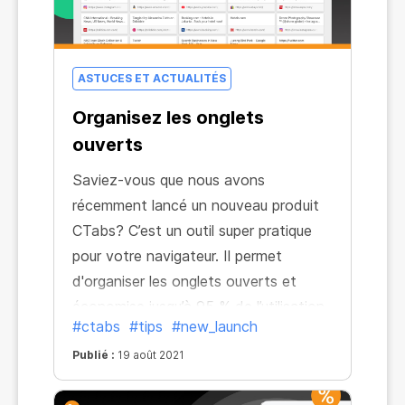
ASTUCES ET ACTUALITÉS
Organisez les onglets
ouverts
Saviez-vous que nous avons
récemment lancé un nouveau produit
CTabs? C’est un outil super pratique
pour votre navigateur. Il permet
d'organiser les onglets ouverts et
économise jusqu’à 95 % de l’utilisation
#ctabs
#tips
#new_launch
de la mémoire.
Publié :
19 août 2021