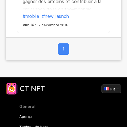
gagner des bitcoins et contribuer à la
croissance de la crytpo-monnaie.
#mobile
#new_launch
Publié :
12 décembre 2018
1
FR
Général
Aperçu
Tableau de bord