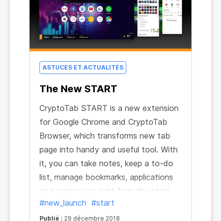
ASTUCES ET ACTUALITÉS
The New START
CryptoTab START is a new extension
for Google Chrome and CryptoTab
Browser, which transforms new tab
page into handy and useful tool. With
it, you can take notes, keep a to-do
list, manage bookmarks, applications
and extensions right from the start
#new_launch
#start
page. CryptoTab START also has a
weather widget and a CryptoTab
Publié :
29 décembre 2018