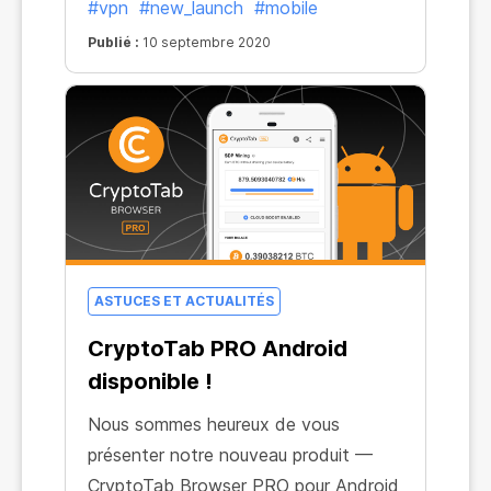
#vpn
#new_launch
#mobile
identité sur Internet, de contourner les
Publié :
10 septembre 2020
restrictions liées à la localisation et
d'économiser votre argent et vos
données.
ASTUCES ET ACTUALITÉS
CryptoTab PRO Android
disponible !
Nous sommes heureux de vous
présenter notre nouveau produit —
CryptoTab Browser PRO pour Android