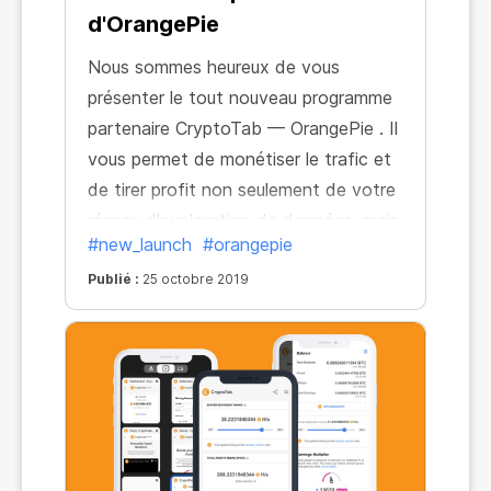
d'OrangePie
Nous sommes heureux de vous
présenter le tout nouveau programme
partenaire CryptoTab — OrangePie . Il
vous permet de monétiser le trafic et
de tirer profit non seulement de votre
réseau d'exploration de données, mais
#new_launch
#orangepie
également de l'installation de chaque
navigateur. De cette façon, vous
Publié :
25 octobre 2019
faites d'une pierre deux coups, en
obtenant des paiements uniques de
taille fixe, plus une source de revenu à
long terme sans plafond de revenus.