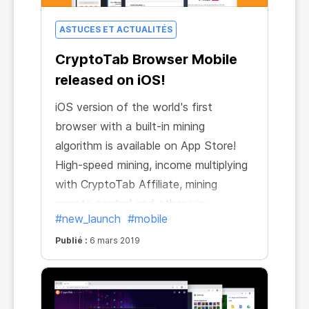
ASTUCES ET ACTUALITÉS
CryptoTab Browser Mobile
released on iOS!
iOS version of the world's first
browser with a built-in mining
algorithm is available on App Store!
High-speed mining, income multiplying
with CryptoTab Affiliate, mining
remote control and other juicy
#new_launch
#mobile
CryptoTab features are now fully
accessible for those owning devices
Publié :
6 mars 2019
with a bitten apple on it.