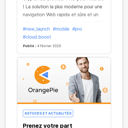
! La solution la plus moderne pour une
navigation Web rapide et sûre et un
minage à grande vitesse — disponible
#new_launch
#mobile
#pro
sur votre appareil mobile.
#cloud.boost
Publié :
4 février 2020
ASTUCES ET ACTUALITÉS
Prenez votre part